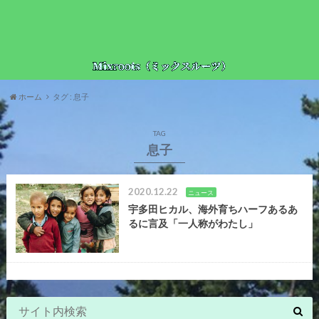
ホーム
タグ : 息子
TAG
息子
2020.12.22
ニュース
宇多田ヒカル、海外育ちハーフあるあ
るに言及「一人称がわたし」