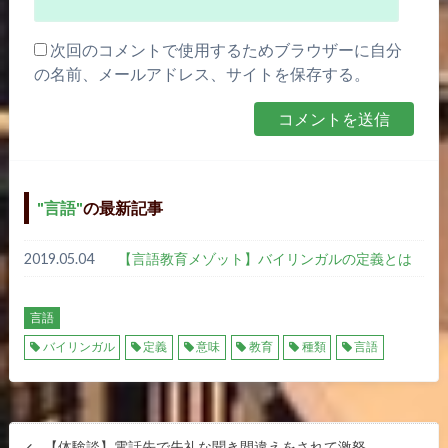
次回のコメントで使用するためブラウザーに自分
の名前、メールアドレス、サイトを保存する。
言語
の最新記事
2019.05.04
【言語教育メゾット】バイリンガルの定義とは
言語
バイリンガル
定義
意味
教育
種類
言語
【体験談】電話先で失礼な聞き間違えをされて激怒