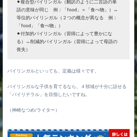
⚫︎複合型バイリンガル（翻訳のように二言語の単
語の意味が同じ 例：「food」＝「食べ物」）↔︎
等位的バイリンガル（２つの概念が異なる 例：
「food」「食べ物」）
⚫︎付加的バイリンガル（習得によって豊かにな
る）↔︎削減的バイリンガル（習得によって母語の
喪失）
バイリンガルといっても、定義は様々です。
バイリンガルな子供を育てるなら、４領域が十分に話せる
「バイリテラル」を目指したいですね。
（神崎なつめ/ライター）