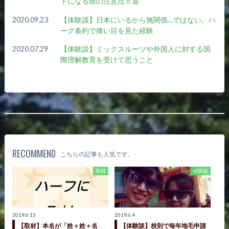
トになる際の注意点５選
2020.09.23
【体験談】日本にいるから無関係…ではない。ハ
ーグ条約で痛い目を見た経験
2020.07.29
【体験談】ミックスルーツや外国人に対する国
際理解教育を受けて思うこと
RECOMMEND
こちらの記事も人気です。
取材
体験談
2019.6.15
2019.6.4
【取材】本名が「姓＋姓＋名
【体験談】校則で毎年地毛申請