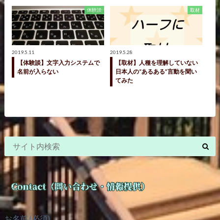
体験談
取材
2019.5.11
2019.5.28
【体験談】文字入力システムで
【取材】人種を理解していない
名前が入らない
日本人の“あるある”言動を聞い
てみた
お名前 (必須)