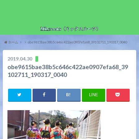
ホーム
obe9615bae38b5c646c422ae0907efa68_39102711_190317_0040
2019.04.30
obe9615bae38b5c646c422ae0907efa68_39
102711_190317_0040
LINE