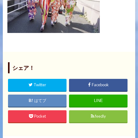
シェア！
Twitter
Facebook
はてブ
LINE
Pocket
feedly