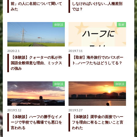
前」の人に名前について聞いて
しなければいけない…人種差別
みた
では？
体験談
取材
2020.2.1
2019.7.11
【体験談】クォーターの私が外
【取材】海外旅行でのパスポー
国語全般得意な理由、ミックス
ト…ハーフたちはどうしてる？
の強み
体験談
体験談
2019.5.12
2019.5.27
【体験談】ハーフの勝手なイメ
【体験談】奨学金の面接でハー
ージで学校でも職場でも悪口を
フを理由に有ること無いこと言
言われる
われた