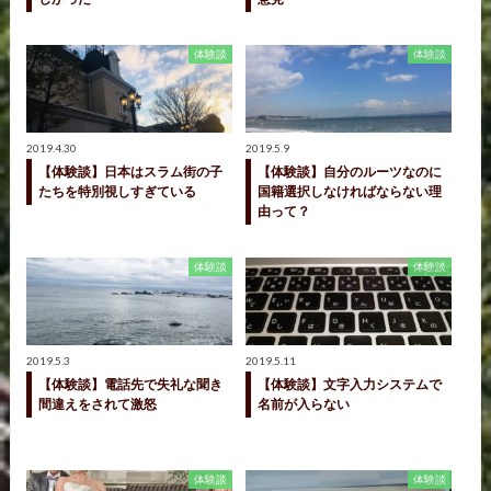
体験談
体験談
2019.4.30
2019.5.9
【体験談】日本はスラム街の子
【体験談】自分のルーツなのに
たちを特別視しすぎている
国籍選択しなければならない理
由って？
体験談
体験談
2019.5.3
2019.5.11
【体験談】電話先で失礼な聞き
【体験談】文字入力システムで
間違えをされて激怒
名前が入らない
体験談
体験談