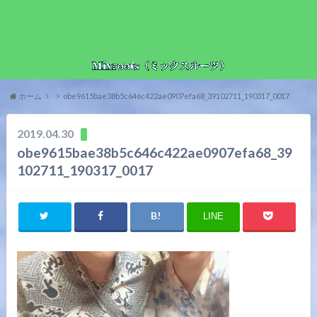
ホーム
obe9615bae38b5c646c422ae0907efa68_39102711_190317_0017
2019.04.30
obe9615bae38b5c646c422ae0907efa68_39
102711_190317_0017
LINE