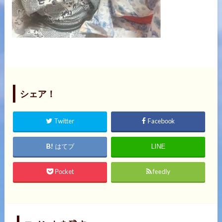
シェア！
Twitter
Facebook
はてブ
LINE
Pocket
feedly