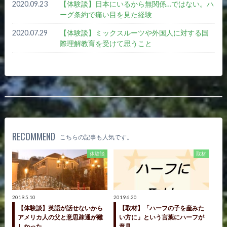
2020.09.23
【体験談】日本にいるから無関係…ではない。ハ
ーグ条約で痛い目を見た経験
2020.07.29
【体験談】ミックスルーツや外国人に対する国
際理解教育を受けて思うこと
RECOMMEND
こちらの記事も人気です。
体験談
取材
2019.5.10
2019.6.20
【体験談】英語が話せないから
【取材】「ハーフの子を産みた
アメリカ人の父と意思疎通が難
い方に」という言葉にハーフが
しかった
意見