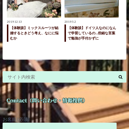
2019.12.13
2019.5.2
【体験談】ミックスルーツが結
【体験談】ドイツ人なのになん
婚するときどう考え、なにに悩
で学習しているの…些細な言葉
むか
で勉強が手付かずに
お名前 (必須)