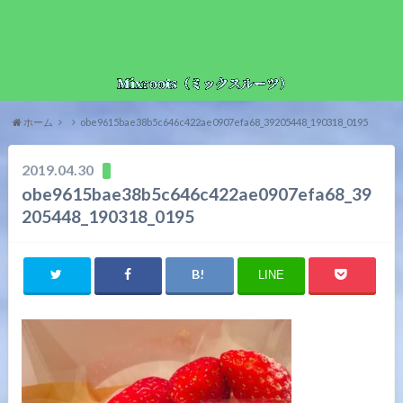
ホーム
obe9615bae38b5c646c422ae0907efa68_39205448_190318_0195
2019.04.30
obe9615bae38b5c646c422ae0907efa68_39
205448_190318_0195
LINE