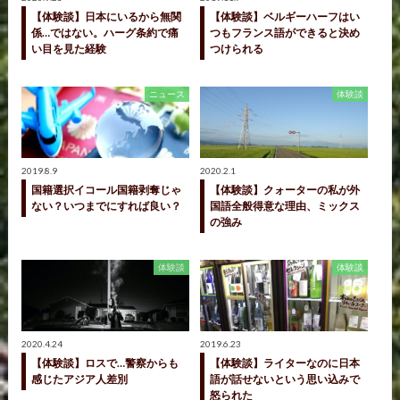
【体験談】日本にいるから無関
【体験談】ベルギーハーフはい
係…ではない。ハーグ条約で痛
つもフランス語ができると決め
い目を見た経験
つけられる
ニュース
体験談
2019.8.9
2020.2.1
国籍選択イコール国籍剥奪じゃ
【体験談】クォーターの私が外
ない？いつまでにすれば良い？
国語全般得意な理由、ミックス
の強み
体験談
体験談
2020.4.24
2019.6.23
【体験談】ロスで…警察からも
【体験談】ライターなのに日本
感じたアジア人差別
語が話せないという思い込みで
怒られた