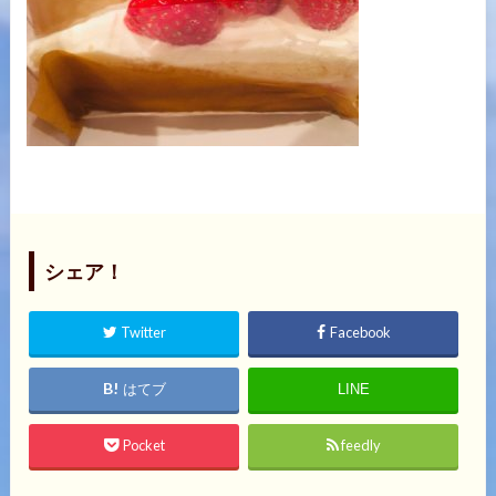
シェア！
Twitter
Facebook
はてブ
LINE
Pocket
feedly