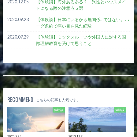
2020.12.05
【体験談】海外あるある？ 異性とハウスメイ
トになる際の注意点５選
2020.09.23
【体験談】日本にいるから無関係…ではない。ハ
ーグ条約で痛い目を見た経験
2020.07.29
【体験談】ミックスルーツや外国人に対する国
際理解教育を受けて思うこと
RECOMMEND
こちらの記事も人気です。
体験談
体験談
2020.9.23
2019.11.7