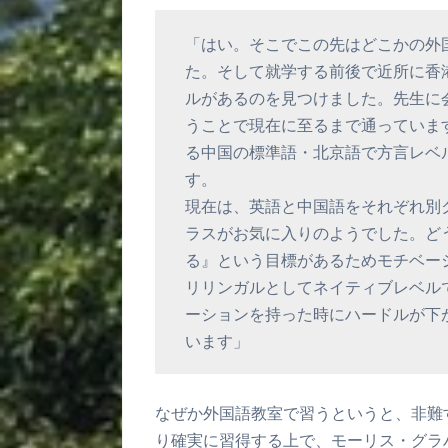
「はい。そこでこの先はどこかの外
た。そして就学する前後で近所に香
ルがあるのを見つけました。先生に
うことで現在に至るまで通っていま
る中国の標準語・北京語で方言レベ
す。
現在は、英語と中国語をそれぞれ別
ラスがお気に入りのようでした。ど
る』という目標があるためモチベー
リリンガルとしてネイティブレベル
ーションを持った時にハードルが下
います」
なぜか外国語教室で習うというと、非難
り確実に習得する上で、モーリス・グラ