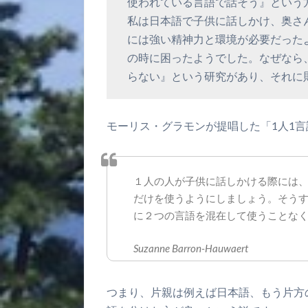
使われている言語で話そう』という
私は日本語で子供に話しかけ、奥さ
には強い精神力と環境が必要だった
の時に困ったようでした。なぜなら
らない』という研究があり、それに
モーリス・グラモンが提唱した「1人1
１人の人が子供に話しかける際には
だけを使うようにしましょう。そう
に２つの言語を混在して使うことな
Suzanne Barron-Hauwaert
つまり、片親は例えば日本語、もう片方