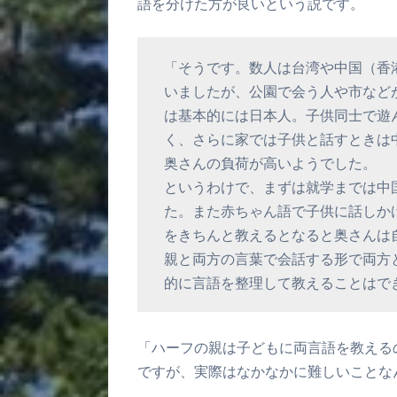
語を分けた方が良いという説です。
「そうです。数人は台湾や中国（香
いましたが、公園で会う人や市など
は基本的には日本人。子供同士で遊
く、さらに家では子供と話すときは
奥さんの負荷が高いようでした。
というわけで、まずは就学までは中
た。また赤ちゃん語で子供に話しか
をきちんと教えるとなると奥さんは
親と両方の言葉で会話する形で両方
的に言語を整理して教えることはで
「ハーフの親は子どもに両言語を教える
ですが、実際はなかなかに難しいことな