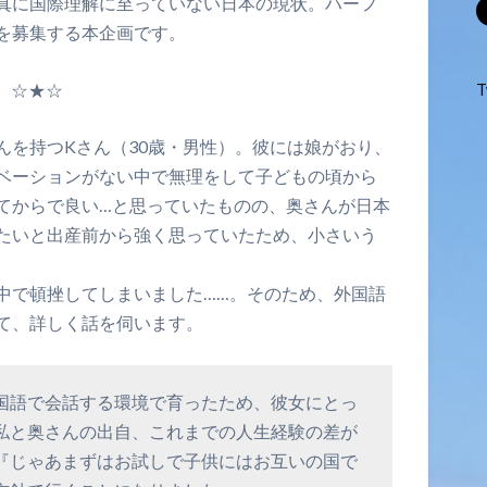
真に国際理解に至っていない日本の現状。ハーフ
を募集する本企画です。
☆★☆
T
んを持つKさん（30歳・男性）。彼には娘がおり、
ベーションがない中で無理をして子どもの頃から
てからで良い…と思っていたものの、奥さんが日本
たいと出産前から強く思っていたため、小さいう
中で頓挫してしまいました……。そのため、外国語
て、詳しく話を伺います。
国語で会話する環境で育ったため、彼女にとっ
私と奥さんの出自、これまでの人生経験の差が
『じゃあまずはお試しで子供にはお互いの国で