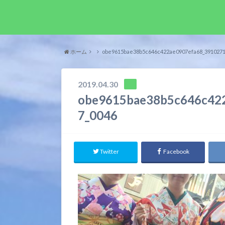
ホーム
obe9615bae38b5c646c422ae0907efa68_3910271
2019.04.30
obe9615bae38b5c646c42
7_0046
Twitter
Facebook