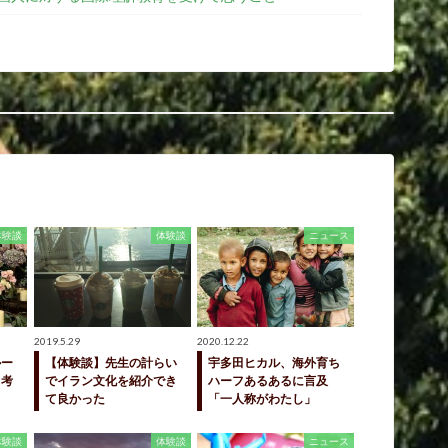
体験談
体験談
ニュース
2019.5.29
2020.12.22
ルー
【体験談】先生の計らい
宇多田ヒカル、海外育ち
う考
でイラン文化を紹介でき
ハーフあるあるに言及
て良かった
「一人称がわたし」
体験談
体験談
ニュース