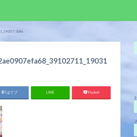
1_190317_0046
2ae0907efa68_39102711_19031
はてブ
Pocket
LINE