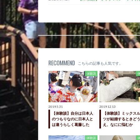
RECOMMEND
こちらの記事も人気です。
体験談
2019.5.31
2019.12.13
【体験談】自分は日本人
【体験談】ミックス
のつもりなのに日本人と
ツが結婚するときど
は違うらしく葛藤した
え、なにに悩むか
体験談