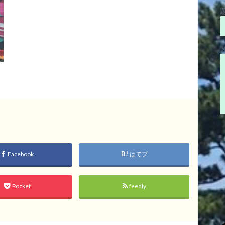
Facebook
はてブ
Pocket
feedly