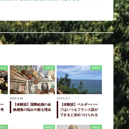
体験談
体験談
体験談
2020.3.28
2019.11.7
ルー
【体験談】国際結婚の金
【体験談】ベルギーハー
う考
銭感覚の悩みや困る理由
フはいつもフランス語が
できると決めつけられる
体験談
体験談
体験談