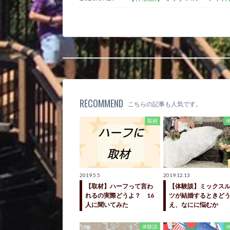
RECOMMEND
こちらの記事も人気です。
取材
2019.5.5
2019.12.13
【取材】ハーフって言わ
【体験談】ミックス
れるの実際どうよ？ 16
ツが結婚するときど
人に聞いてみた
え、なにに悩むか
体験談