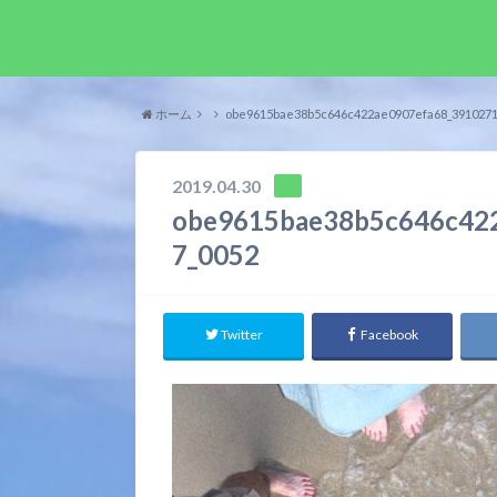
ホーム
obe9615bae38b5c646c422ae0907efa68_3910271
2019.04.30
obe9615bae38b5c646c42
7_0052
Twitter
Facebook