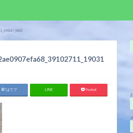
1_190317_0052
2ae0907efa68_39102711_19031
はてブ
Pocket
LINE