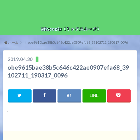
ホーム
obe9615bae38b5c646c422ae0907efa68_39102711_190317_0096
2019.04.30
obe9615bae38b5c646c422ae0907efa68_39
102711_190317_0096
LINE