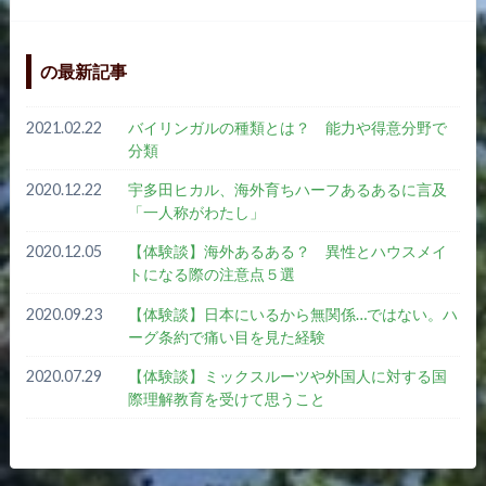
の最新記事
2021.02.22
バイリンガルの種類とは？ 能力や得意分野で
分類
2020.12.22
宇多田ヒカル、海外育ちハーフあるあるに言及
「一人称がわたし」
2020.12.05
【体験談】海外あるある？ 異性とハウスメイ
トになる際の注意点５選
2020.09.23
【体験談】日本にいるから無関係…ではない。ハ
ーグ条約で痛い目を見た経験
2020.07.29
【体験談】ミックスルーツや外国人に対する国
際理解教育を受けて思うこと