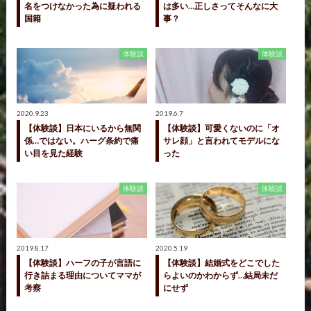
名をつけなかった為に疑われる
は多い…正しさってそんなに大
国籍
事？
体験談
体験談
2020.9.23
2019.6.7
【体験談】日本にいるから無関
【体験談】可愛くないのに「オ
係…ではない。ハーグ条約で痛
サレ顔」と言われてモデルにな
い目を見た経験
った
体験談
体験談
2019.8.17
2020.5.19
【体験談】ハーフの子が言語に
【体験談】結婚式をどこでした
行き詰まる理由についてママが
らよいのかわからず…結局未だ
考察
にせず