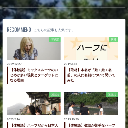
RECOMMEND
こちらの記事も人気です。
体験談
取材
2019.12.27
2019.6.15
【体験談】ミックスルーツのい
【取材】本名が「姓＋姓＋名
じめが多い現状とターゲットに
前」の人に名前について聞いて
なる理由
みた
体験談
体験談
2020.2.16
2019.10.20
【体験談】ハーフだから日本人
【体験談】敬語が苦手なハーフ