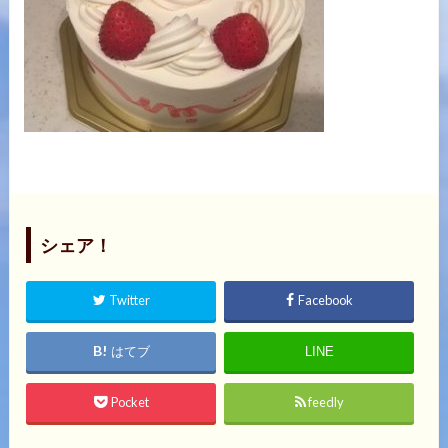
シェア！
Twitter
Facebook
はてブ
LINE
Pocket
feedly