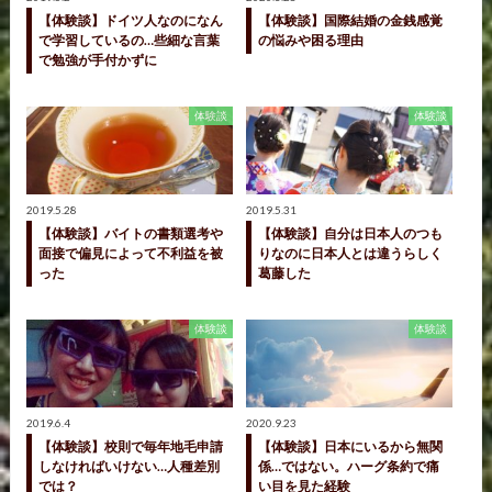
【体験談】ドイツ人なのになん
【体験談】国際結婚の金銭感覚
で学習しているの…些細な言葉
の悩みや困る理由
で勉強が手付かずに
体験談
体験談
2019.5.28
2019.5.31
【体験談】バイトの書類選考や
【体験談】自分は日本人のつも
面接で偏見によって不利益を被
りなのに日本人とは違うらしく
った
葛藤した
体験談
体験談
2019.6.4
2020.9.23
【体験談】校則で毎年地毛申請
【体験談】日本にいるから無関
しなければいけない…人種差別
係…ではない。ハーグ条約で痛
では？
い目を見た経験