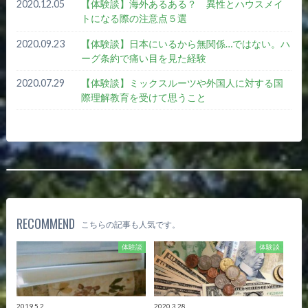
2020.12.05
【体験談】海外あるある？ 異性とハウスメイ
トになる際の注意点５選
2020.09.23
【体験談】日本にいるから無関係…ではない。ハ
ーグ条約で痛い目を見た経験
2020.07.29
【体験談】ミックスルーツや外国人に対する国
際理解教育を受けて思うこと
RECOMMEND
こちらの記事も人気です。
体験談
体験談
2019.5.2
2020.3.28