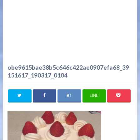
obe9615bae38b5c646c422ae0907efa68_39
151617_190317_0104
LINE