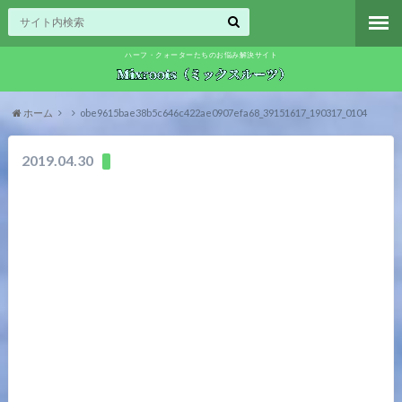
ハーフ・クォーターたちのお悩み解決サイト
ホーム
obe9615bae38b5c646c422ae0907efa68_39151617_190317_0104
2019.04.30