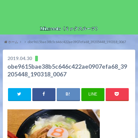
ホーム
obe9615bae38b5c646c422ae0907efa68_39205448_190318_0067
2019.04.30
obe9615bae38b5c646c422ae0907efa68_39
205448_190318_0067
LINE