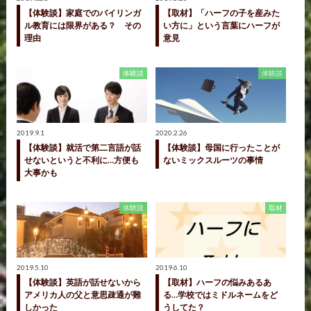
【体験談】家庭でのバイリンガ
【取材】「ハーフの子を産みた
ル教育には限界がある？ その
い方に」という言葉にハーフが
理由
意見
体験談
体験談
2019.9.1
2020.2.26
【体験談】就活で第二言語が話
【体験談】母国に行ったことが
せないというと不利に…方便も
ないミックスルーツの事情
大事かも
体験談
取材
2019.5.10
2019.6.10
【体験談】英語が話せないから
【取材】ハーフの悩みあるあ
アメリカ人の父と意思疎通が難
る…学校ではミドルネームをど
しかった
うしてた？