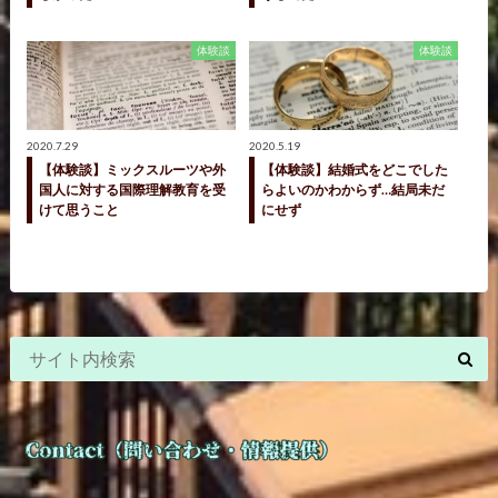
体験談
体験談
2020.7.29
2020.5.19
【体験談】ミックスルーツや外
【体験談】結婚式をどこでした
国人に対する国際理解教育を受
らよいのかわからず…結局未だ
けて思うこと
にせず