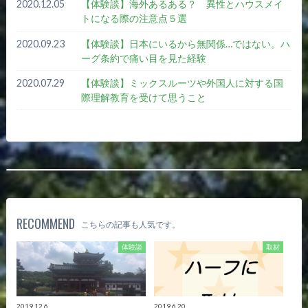
2020.12.05
【体験談】海外あるある？ 異性とハウスメイ
トになる際の注意点５選
2020.09.23
【体験談】日本にいるから無関係…ではない。ハ
ーグ条約で痛い目を見た経験
2020.07.29
【体験談】ミックスルーツや外国人に対する国
際理解教育を受けて思うこと
RECOMMEND
こちらの記事も人気です。
体験談
取材
2019.12.6
2019.6.20