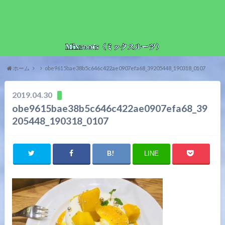
ホーム
obe9615bae38b5c646c422ae0907efa68_39205448_190318_0107
2019.04.30
obe9615bae38b5c646c422ae0907efa68_39
205448_190318_0107
LINE