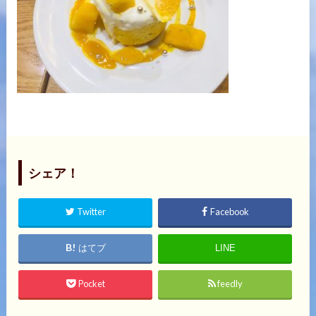
シェア！
Twitter
Facebook
はてブ
LINE
Pocket
feedly