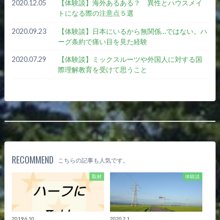
2020.12.05
【体験談】海外あるある？ 異性とハウスメイ
トになる際の注意点５選
2020.09.23
【体験談】日本にいるから無関係…ではない。ハ
ーグ条約で痛い目を見た経験
2020.07.29
【体験談】ミックスルーツや外国人に対する国
際理解教育を受けて思うこと
RECOMMEND
こちらの記事も人気です。
取材
体験談
2019.6.10
2020.2.1