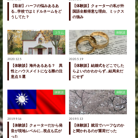
【取材】ハーフの悩みあるあ
【体験談】クォーターの私が外
る…学校ではミドルネームをど
国語全般得意な理由、ミックス
うしてた？
の強み
コラム
体験談
2020.12.5
2020.5.19
【体験談】海外あるある？ 異
【体験談】結婚式をどこでした
性とハウスメイトになる際の注
らよいのかわからず…結局未だ
意点５選
にせず
体験談
体験談
2019.9.16
2019.5.13
【体験談】クォーターだから発
【体験談】就活でハーフなのか
音が現地レベルに…視点も広が
と聞かれるのが重荷だった
った