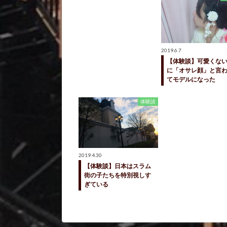
2019.6.7
【体験談】可愛くな
に「オサレ顔」と言
てモデルになった
体験談
2019.4.30
【体験談】日本はスラム
街の子たちを特別視しす
ぎている