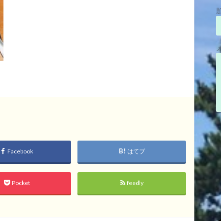
Facebook
はてブ
Pocket
feedly