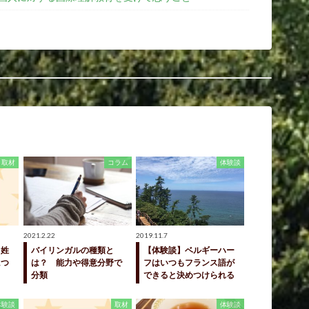
取材
コラム
体験談
2021.2.22
2019.11.7
＋姓
バイリンガルの種類と
【体験談】ベルギーハー
につ
は？ 能力や得意分野で
フはいつもフランス語が
分類
できると決めつけられる
体験談
取材
体験談