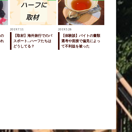
2019.7.11
2019.5.28
いの
【取材】海外旅行でのパ
【体験談】バイトの書類
われ
スポート…ハーフたちは
選考や面接で偏見によっ
どうしてる？
て不利益を被った