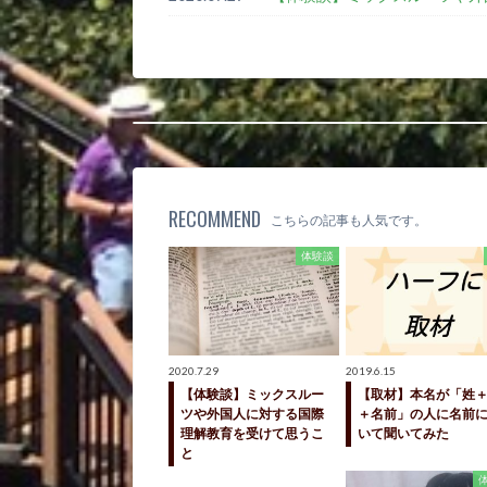
RECOMMEND
こちらの記事も人気です。
体験談
2020.7.29
2019.6.15
【体験談】ミックスルー
【取材】本名が「姓
ツや外国人に対する国際
＋名前」の人に名前
理解教育を受けて思うこ
いて聞いてみた
と