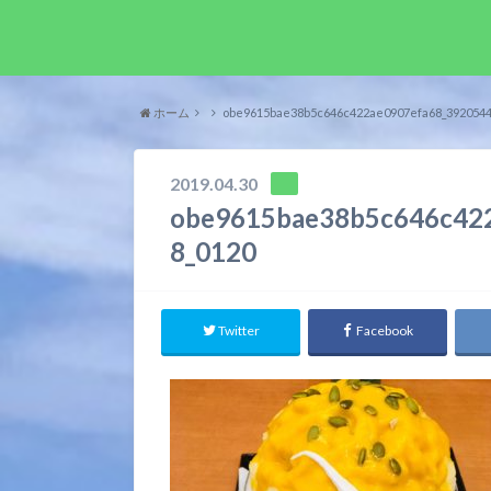
ホーム
obe9615bae38b5c646c422ae0907efa68_3920544
2019.04.30
obe9615bae38b5c646c42
8_0120
Twitter
Facebook