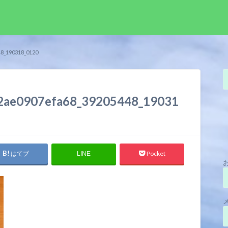
8_190318_0120
2ae0907efa68_39205448_19031
はてブ
Pocket
LINE