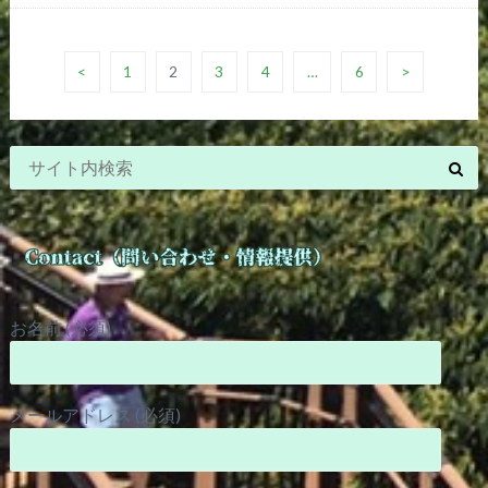
<
1
2
3
4
…
6
>
お名前 (必須)
メールアドレス (必須)