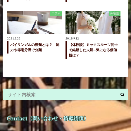
コラム
体験談
2021.2.22
2019.9.12
バイリンガルの種類とは？ 能
【体験談】ミックスルーツ同士
力や得意分野で分類
で結婚した夫婦…気になる価値
観は？