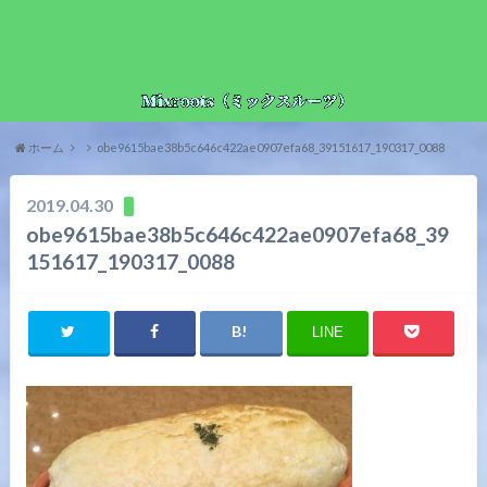
ホーム
obe9615bae38b5c646c422ae0907efa68_39151617_190317_0088
2019.04.30
obe9615bae38b5c646c422ae0907efa68_39
151617_190317_0088
LINE