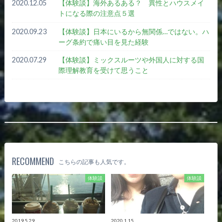
2020.12.05
【体験談】海外あるある？ 異性とハウスメイ
トになる際の注意点５選
2020.09.23
【体験談】日本にいるから無関係…ではない。ハ
ーグ条約で痛い目を見た経験
2020.07.29
【体験談】ミックスルーツや外国人に対する国
際理解教育を受けて思うこと
RECOMMEND
こちらの記事も人気です。
体験談
体験談
2019.5.29
2020.1.15