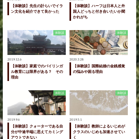
【体験談】先生の計らいでイラ
【体験談】ハーフは日本人と外
ン文化を紹介できて良かった
国人どっちと付き合いたいか聞
かれがち
体験談
体験談
2019.12.6
2020.3.28
【体験談】家庭でのバイリンガ
【体験談】国際結婚の金銭感覚
ル教育には限界がある？ その
の悩みや困る理由
理由
体験談
体験談
2019.9.6
2019.5.1
【体験談】クォーターである自
【体験談】教師によるいじめが
分が中途半端に思えてカミング
クラスのいじめも加速させてい
アウトできない
く