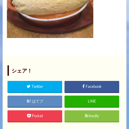
シェア！
Twitter
Facebook
はてブ
LINE
Pocket
feedly